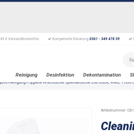
49 € Versandkostenfrei
Kompetente Beratung
0361 - 349 478 39
Reinigung
Desinfektion
Dekontamination
S
gBox Reinigung+Hygiene Wischtücher Spendertücher 200 Stück, Weiß, 17x30 
Artikelnummer:
CB1
Clean