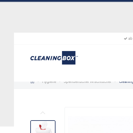
ab 
Hygiene
Spendertücher Wischtücher
Cleanin