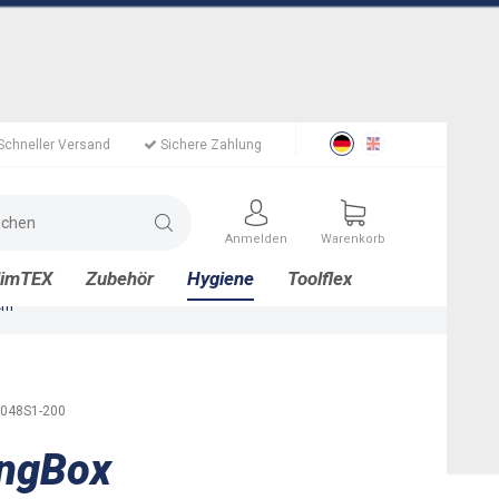
Schneller Versand
Sichere Zahlung
Anmelden
Warenkorb
limTEX
Zubehör
Hygiene
Toolflex
cm
048S1-200
ingBox