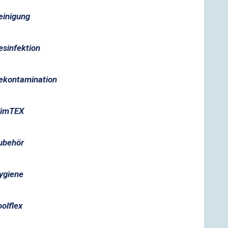
einigung
esinfektion
ekontamination
limTEX
ubehör
ygiene
oolflex