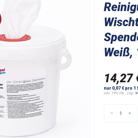
Reini
Wisch
Spende
Weiß,
14,27 
nur 0,07 € pro 1
inkl. 19% USt. , zzgl.
V