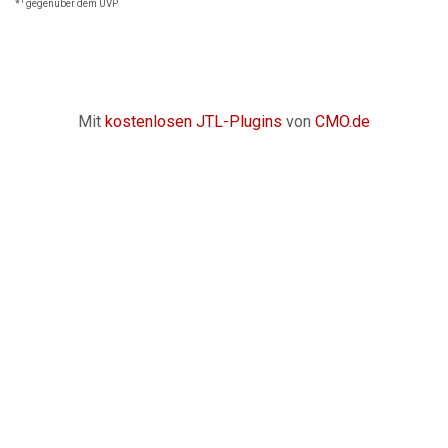
1
*
gegenüber dem UVP
Mit
kostenlosen JTL-Plugins
von
CMO.de