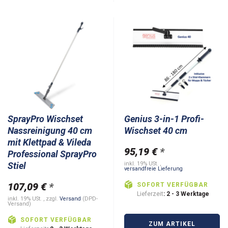
SprayPro Wischset
Genius 3-in-1 Profi-
Nassreinigung 40 cm
Wischset 40 cm
mit Klettpad & Vileda
95,19 €
*
Professional SprayPro
Stiel
inkl. 19% USt. ,
versandfreie Lieferung
107,09 €
*
SOFORT VERFÜGBAR
Lieferzeit
: 2 - 3 Werktage
inkl. 19% USt. , zzgl.
Versand
(DPD-
Versand)
SOFORT VERFÜGBAR
ZUM ARTIKEL