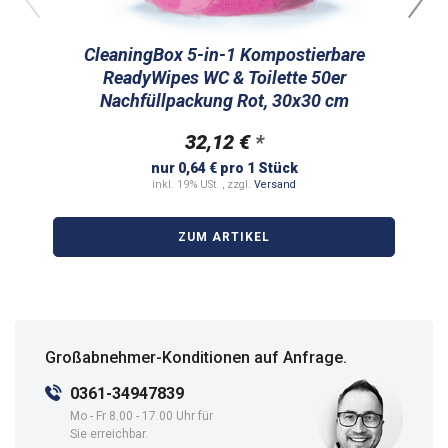
CleaningBox 5-in-1 Kompostierbare
ReadyWipes WC & Toilette 50er
R
Nachfüllpackung Rot, 30x30 cm
32,12 €
*
nur 0,64 € pro 1 Stück
inkl. 19% USt. , zzgl.
Versand
ZUM ARTIKEL
Großabnehmer-Konditionen auf Anfrage.
0361-34947839
Mo - Fr 8.00 - 17.00 Uhr für
Sie erreichbar.