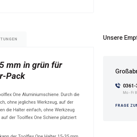
Unsere Emp
RTUNGEN
35 mm in grün für
Großabn
r-Pack
0361-
Mo - Fr 8
Toolflex One Aluminiumschiene. Durch die
fach, ohne jegliches Werkzeug, auf der
FRAGE ZU
en die Halter einfach, ohne Werkzeug
 auf der Toolflex One Schiene platziert
 kann der Toolflex One Halter 15-35 mm