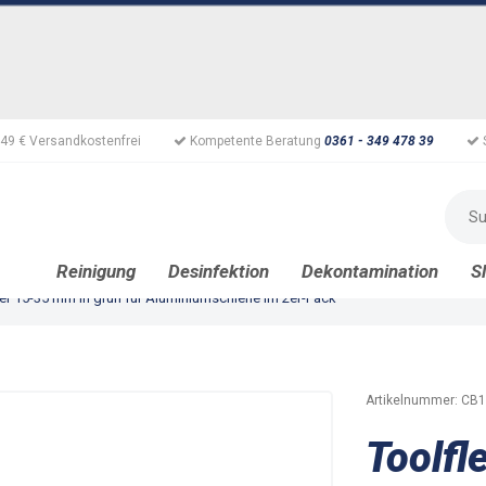
49 € Versandkostenfrei
Kompetente Beratung
0361 - 349 478 39
Reinigung
Desinfektion
Dekontamination
S
ter 15-35 mm in grün für Aluminiumschiene im 2er-Pack
Artikelnummer:
CB1
Toolfl