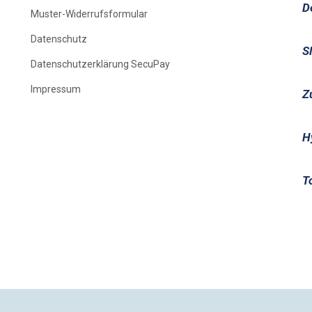
D
Muster-Widerrufsformular
Datenschutz
S
Datenschutzerklärung SecuPay
Impressum
Z
H
T
Mit
kostenlosen JTL-Plugins
von
CMO.de