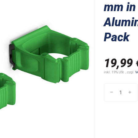
mm in 
Alumin
Pack
19,99 
inkl. 19% USt. , zzgl.
V