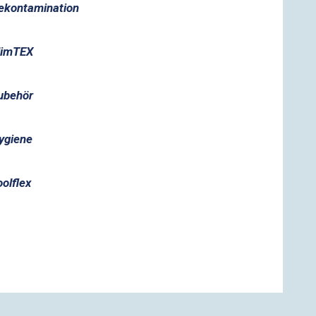
ekontamination
limTEX
ubehör
ygiene
oolflex