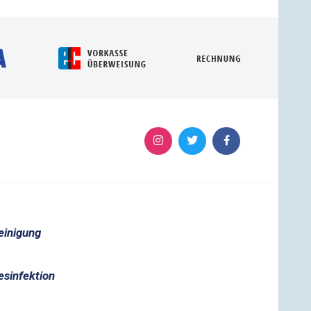
einigung
esinfektion