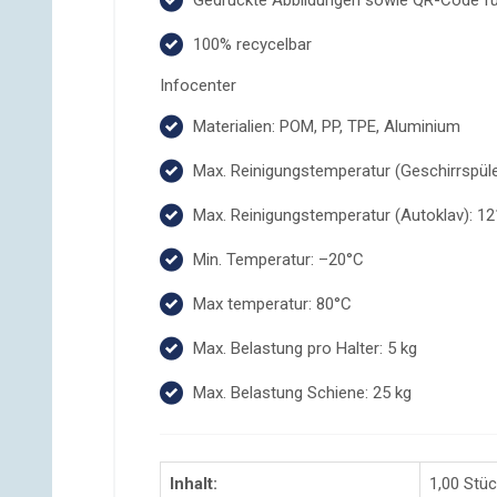
Gedruckte Abbildungen sowie QR-Code f
100% recycelbar
Infocenter
Materialien: POM, PP, TPE, Aluminium
Max. Reinigungstemperatur (Geschirrspüle
Max. Reinigungstemperatur (Autoklav): 1
Min. Temperatur: –20°C
Max temperatur: 80°C
Max. Belastung pro Halter: 5 kg
Max. Belastung Schiene: 25 kg
Inhalt:
1,00 Stü