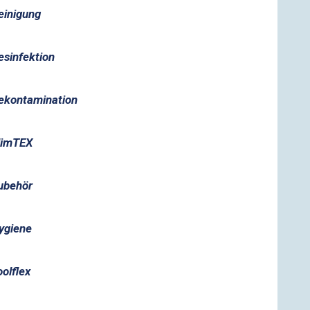
einigung
esinfektion
ekontamination
limTEX
ubehör
ygiene
oolflex