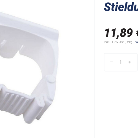
Stield
11,89 
inkl. 19% USt. , zzgl.
V