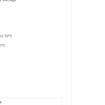
ür Montage
r): 93°C
21°C
ck