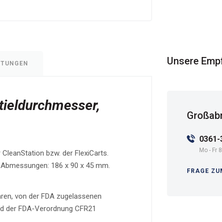
Unsere Emp
RTUNGEN
tieldurchmesser,
Großabn
0361-
Mo - Fr 8
 CleanStation bzw. der FlexiCarts.
n. Abmessungen: 186 x 90 x 45 mm.
FRAGE ZU
baren, von der FDA zugelassenen
und der FDA-Verordnung CFR21