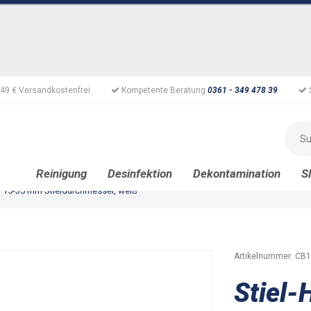
49 € Versandkostenfrei
Kompetente Beratung
0361 - 349 478 39
Reinigung
Desinfektion
Dekontamination
S
er 15-35 mm Stieldurchmesser, weiß
Artikelnummer:
CB1
Stiel-