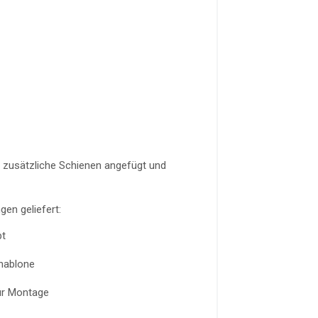
h zusätzliche Schienen angefügt und
gen geliefert:
pt
hablone
ür Montage