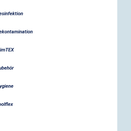
esinfektion
ekontamination
limTEX
ubehör
ygiene
oolflex