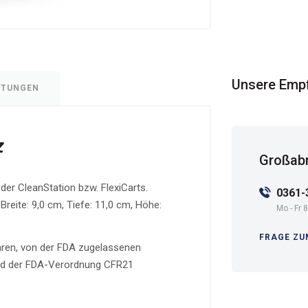
Unsere Emp
RTUNGEN
z
Großabn
der CleanStation bzw. FlexiCarts.
0361-
 Breite: 9,0 cm, Tiefe: 11,0 cm, Höhe:
Mo - Fr 8
FRAGE ZU
baren, von der FDA zugelassenen
und der FDA-Verordnung CFR21