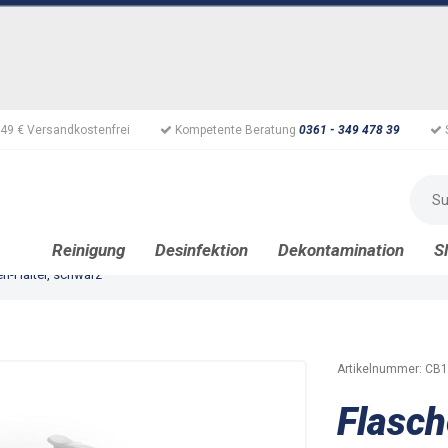
49 € Versandkostenfrei
Kompetente Beratung
0361 - 349 478 39
Reinigung
Desinfektion
Dekontamination
S
n-Halter, schwarz
Artikelnummer:
CB1
Flasch