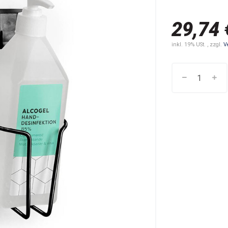
29,74 
inkl. 19% USt. , zzgl.
V