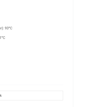
r): 93°C
21°C
ck