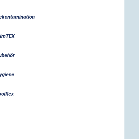
ekontamination
limTEX
ubehör
ygiene
oolflex