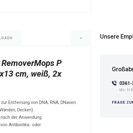
Unsere Emp
LOADS
A RemoverMops P
Großabn
2x13 cm, weiß, 2x
0361-
Mo - Fr 8
zur Entfernung von DNA, RNA, DNasen
FRAGE ZU
 Wänden, Decken).
en nach der Anwendung
von Antibiotika- oder