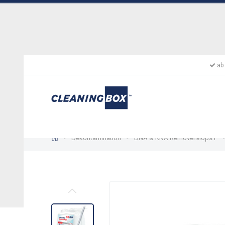
ab 
Dekontamination
DNA & RNA RemoverMops P