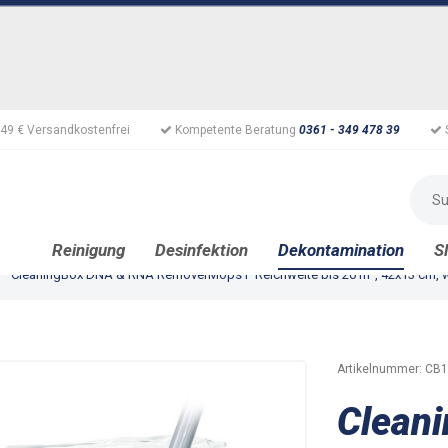
49 € Versandkostenfrei
Kompetente Beratung
0361 - 349 478 39
Reinigung
Desinfektion
Dekontamination
S
CleaningBox DNA & RNA RemoverMops P Reichweite bis 20 m², 42x13 cm, we
Artikelnummer:
CB1
Clean