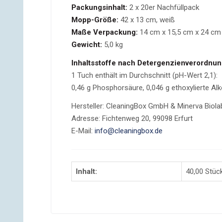
Packungsinhalt:
2 x 20er Nachfüllpack
Mopp-Größe:
42 x 13 cm, weiß
Maße Verpackung:
14 cm x 15,5 cm x 24 cm 
Gewicht:
5,0 kg
Inhaltsstoffe nach Detergenzienverordnun
1 Tuch enthält im Durchschnitt (pH-Wert 2,1):
0,46 g Phosphorsäure, 0,046 g ethoxylierte Alk
Hersteller: CleaningBox GmbH & Minerva Bio
Adresse: Fichtenweg 20, 99098 Erfurt
E-Mail:
info@cleaningbox.de
Inhalt:
40,00 Stüc