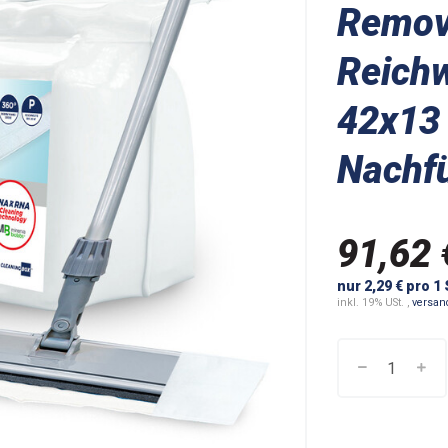
Remov
Reichw
42x13 
Nachfü
91,62 
nur 2,29 € pro 1
inkl. 19% USt. ,
versan