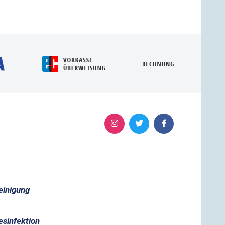
einigung
esinfektion