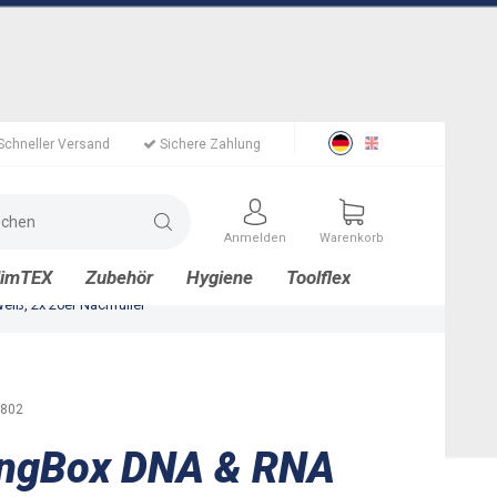
Schneller Versand
Sichere Zahlung
Anmelden
Warenkorb
limTEX
Zubehör
Hygiene
Toolflex
iß, 2x 20er Nachfüller
802
ingBox DNA & RNA