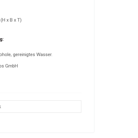
(H x B x T)
g:
ohole, gereinigtes Wasser.
labs GmbH
k