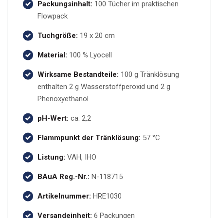
Packungsinhalt:
100 Tücher im praktischen
Flowpack
Tuchgröße:
19 x 20 cm
Material:
100 % Lyocell
Wirksame Bestandteile:
100 g Tränklösung
enthalten 2 g Wasserstoffperoxid und 2 g
Phenoxyethanol
pH-Wert:
ca. 2,2
Flammpunkt der Tränklösung:
57 °C
Listung:
VAH, IHO
BAuA Reg.-Nr.:
N-118715
Artikelnummer:
HRE1030
Versandeinheit:
6 Packungen