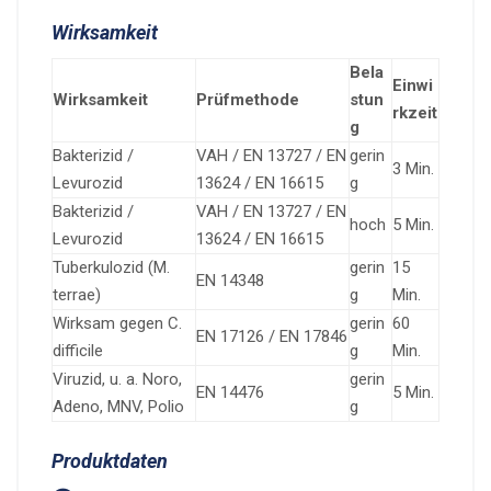
Wirksamkeit
Bela
Einwi
Wirksamkeit
Prüfmethode
stun
rkzeit
g
Bakterizid /
VAH / EN 13727 / EN
gerin
3 Min.
Levurozid
13624 / EN 16615
g
Bakterizid /
VAH / EN 13727 / EN
hoch
5 Min.
Levurozid
13624 / EN 16615
Tuberkulozid (M.
gerin
15
EN 14348
terrae)
g
Min.
Wirksam gegen C.
gerin
60
EN 17126 / EN 17846
difficile
g
Min.
Viruzid, u. a. Noro,
gerin
EN 14476
5 Min.
Adeno, MNV, Polio
g
Produktdaten